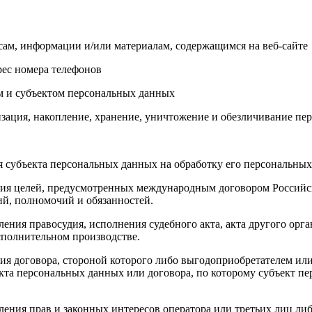
сам, информации и/или материалам, содержащимся на веб-сайте
рес номера телефонов
м и субъектом персональных данных
изация, накопление, хранение, уничтожение и обезличивание п
ия субъекта персональных данных на обработку его персональны
ния целей, предусмотренных международным договором Российс
й, полномочий и обязанностей.
ления правосудия, исполнения судебного акта, акта другого ор
сполнительном производстве.
ия договора, стороной которого либо выгодоприобретателем или
екта персональных данных или договора, по которому субъект п
ления прав и законных интересов оператора или третьих лиц ли