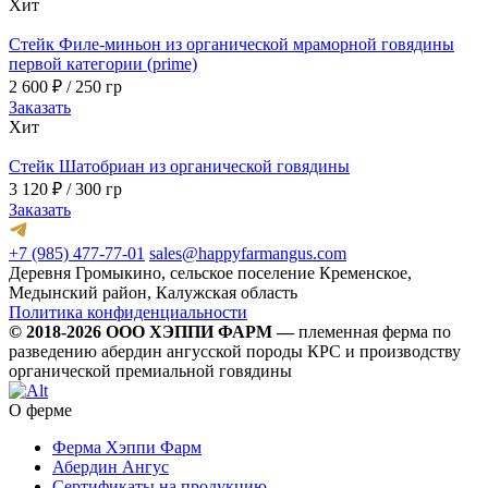
Хит
Стейк Филе-миньон из органической мраморной говядины
первой категории (prime)
2 600
₽
/ 250 гр
Заказать
Хит
Стейк Шатобриан из органической говядины
3 120
₽
/ 300 гр
Заказать
+7 (985) 477-77-01
sales@happyfarmangus.com
Деревня Громыкино, сельское поселение Кременское,
Медынский район, Калужская область
Политика конфиденциальности
© 2018-2026 ООО ХЭППИ ФАРМ —
племенная ферма по
разведению абердин ангусской породы КРС и производству
органической премиальной говядины
О ферме
Ферма Хэппи Фарм
Абердин Ангус
Сертификаты на продукцию