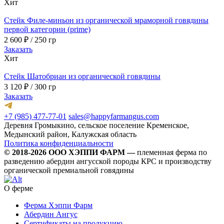
Хит
Стейк Филе-миньон из органической мраморной говядины
первой категории (prime)
2 600
₽
/ 250 гр
Заказать
Хит
Стейк Шатобриан из органической говядины
3 120
₽
/ 300 гр
Заказать
+7 (985) 477-77-01
sales@happyfarmangus.com
Деревня Громыкино, сельское поселение Кременское,
Медынский район, Калужская область
Политика конфиденциальности
© 2018-2026 ООО ХЭППИ ФАРМ —
племенная ферма по
разведению абердин ангусской породы КРС и производству
органической премиальной говядины
О ферме
Ферма Хэппи Фарм
Абердин Ангус
Сертификаты на продукцию