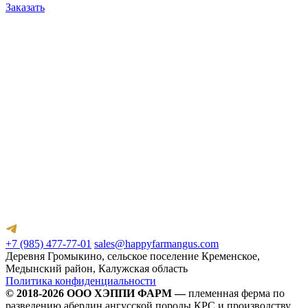
Заказать
Г
п
1
З
+7 (985) 477-77-01
sales@happyfarmangus.com
Деревня Громыкино, сельское поселение Кременское,
Медынский район, Калужская область
Политика конфиденциальности
© 2018-2026 ООО ХЭППИ ФАРМ —
племенная ферма по
разведению абердин ангусской породы КРС и производству