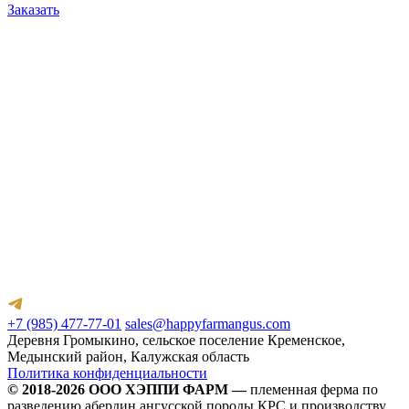
Заказать
Г
п
1
З
+7 (985) 477-77-01
sales@happyfarmangus.com
Деревня Громыкино, сельское поселение Кременское,
Медынский район, Калужская область
Политика конфиденциальности
© 2018-2026 ООО ХЭППИ ФАРМ —
племенная ферма по
разведению абердин ангусской породы КРС и производству